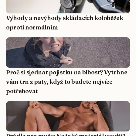
Výhody a nevýhody skládacích koloběžek
oproti normálním
Proč si sjednat pojistku na blbost? Vytrhne
vám trn z paty, když to budete nejvíce
potřebovat
Prádlo pro muže: Na jaký materiál vsadit?