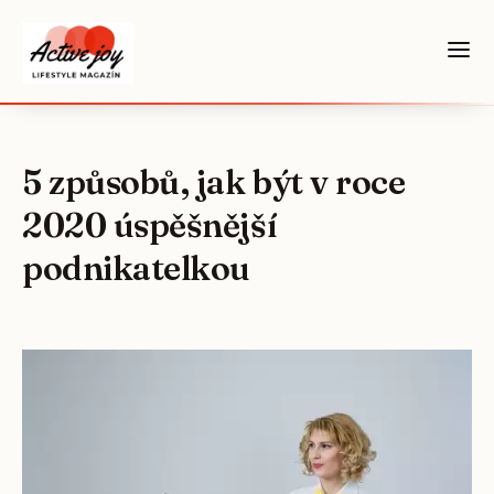
5 způsobů, jak být v roce
2020 úspěšnější
podnikatelkou