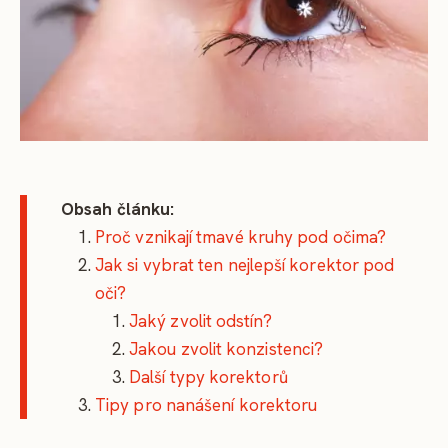
Obsah článku:
Proč vznikají tmavé kruhy pod očima?
Jak si vybrat ten nejlepší korektor pod
oči?
Jaký zvolit odstín?
Jakou zvolit konzistenci?
Další typy korektorů
Tipy pro nanášení korektoru