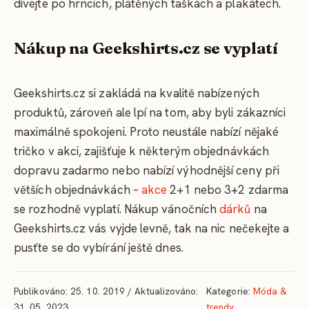
dívejte po hrncích, plátěných taškách a plakátech.
Nákup na Geekshirts.cz se vyplatí
Geekshirts.cz si zakládá na kvalitě nabízených
produktů, zároveň ale lpí na tom, aby byli zákazníci
maximálně spokojeni. Proto neustále nabízí nějaké
tričko v akci, zajišťuje k některým objednávkách
dopravu zadarmo nebo nabízí výhodnější ceny při
větších objednávkách –
akce
2+1 nebo 3+2 zdarma
se rozhodně vyplatí. Nákup vánočních
dárků
na
Geekshirts.cz vás vyjde levně, tak na nic nečekejte a
pusťte se do vybírání ještě dnes.
Publikováno: 25. 10. 2019 / Aktualizováno:
Kategorie:
Móda &
31. 05. 2023
trendy