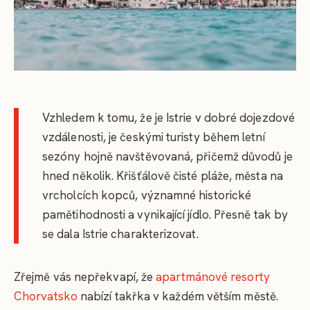
Vzhledem k tomu, že je Istrie v dobré dojezdové
vzdálenosti, je českými turisty během letní
sezóny hojně navštěvovaná, přičemž důvodů je
hned několik. Křišťálově čisté pláže, města na
vrcholcích kopců, významné historické
pamětihodnosti a vynikající jídlo. Přesně tak by
se dala Istrie charakterizovat.
Zřejmě vás nepřekvapí, že
apartmánové resorty
Chorvatsko
nabízí takřka v každém větším městě.