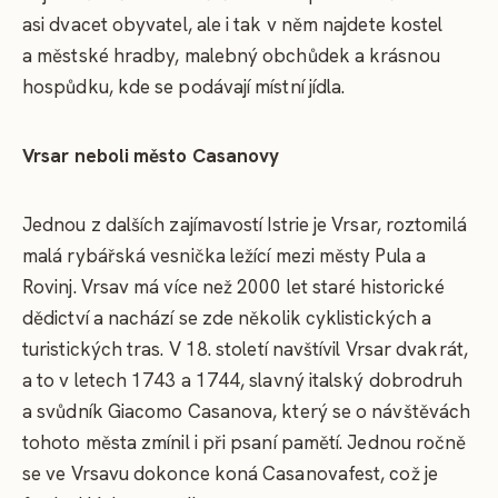
asi dvacet obyvatel, ale i tak v něm najdete kostel
a městské hradby, malebný obchůdek a krásnou
hospůdku, kde se podávají místní jídla.
Vrsar neboli město Casanovy
Jednou z dalších zajímavostí Istrie je Vrsar, roztomilá
malá rybářská vesnička ležící mezi městy Pula a
Rovinj. Vrsav má více než 2000 let staré historické
dědictví a nachází se zde několik cyklistických a
turistických tras. V 18. století navštívil Vrsar dvakrát,
a to v letech 1743 a 1744, slavný italský dobrodruh
a svůdník Giacomo Casanova, který se o návštěvách
tohoto města zmínil i při psaní pamětí. Jednou ročně
se ve Vrsavu dokonce koná Casanovafest, což je