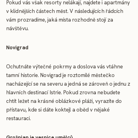
Pokud vás však resorty nelákají, najdete i apartmány
v klidnějších částech měst. V následujících řádcích
vám prozradíme, jaká místa rozhodně stojí za
návštěvu.
Novigrad
Ochutnáte výtečné pokrmy a doslova vás vtáhne
tamní historie. Novigrad je roztomilé městečko
nacházející se na severu a jedná se zároveň o jednu z
hlavních destinací Istrie. Pokud zrovna nebudete
chtít ležet na krásné oblázkové pláži, vyrazíte do
přístavu, kde si dáte koktejl a oběd v nějaké
restauraci.
Grožnjan je vesnice umělců