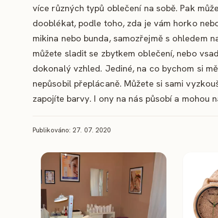
více různých typů oblečení na sobě. Pak může
dooblékat, podle toho, zda je vám horko nebo 
mikina nebo bunda, samozřejmě s ohledem na 
můžete sladit se zbytkem oblečení, nebo vsad
dokonalý vzhled. Jediné, na co bychom si měl
nepůsobil přeplácaně. Můžete si sami vyzkouše
zapojíte barvy. I ony na nás působí a mohou 
Publikováno: 27. 07. 2020