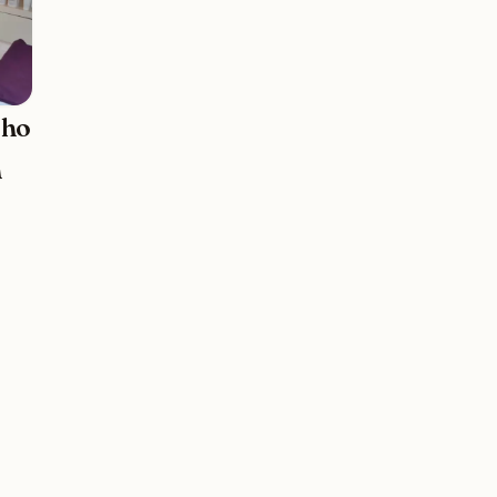
ého
n