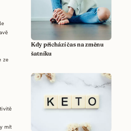
e
le
mavě
Kdy přichází čas na změnu
šatníku
e ze
ivitě
y mít