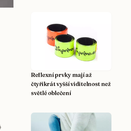
Reflexní prvky mají až
čtyřikrát vyšší viditelnost než
světlé oblečení
ě