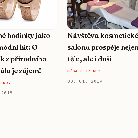
é hodinky jako
Návštěva kosmetick
módní hit: O
salonu prospěje neje
k z přírodního
tělu, ale i duši
álu je zájem!
MÓDA & TRENDY
08. 01. 2019
RENDY
 2018