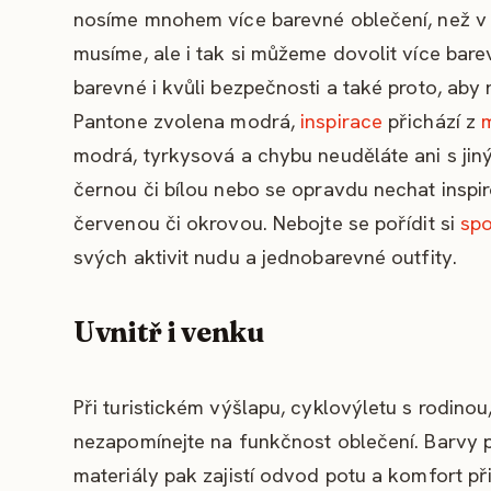
nosíme mnohem více barevné oblečení, než v 
musíme, ale i tak si můžeme dovolit více bare
barevné i kvůli bezpečnosti a také proto, aby 
Pantone zvolena modrá,
inspirace
přichází z
modrá, tyrkysová a chybu neuděláte ani s jin
černou či bílou nebo se opravdu nechat insp
červenou či okrovou. Nebojte se pořídit si
sp
svých aktivit nudu a jednobarevné outfity.
Uvnitř i venku
Při turistickém výšlapu, cyklovýletu s rodinou
nezapomínejte na funkčnost oblečení. Barvy p
materiály pak zajistí odvod potu a komfort při