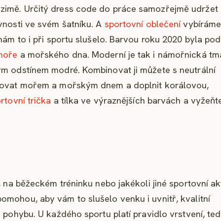
zimě. Určitý dress code do práce samozřejmě udržet
vnosti ve svém šatníku. A
sportovní oblečení
vybírám
nám to i při sportu slušelo. Barvou roku 2020 byla pod
moře
a mořského dna. Moderní je tak i námořnická t
ým odstínem modré. Kombinovat ji můžete s neutrální
irovat mořem a mořským dnem a doplnit korálovou,
ortovní
trička
a tílka
ve výraznějších barvách a vyžeňt
, na běžeckém tréninku nebo jakékoli jiné sportovní akt
omohou, aby vám to slušelo venku i uvnitř, kvalitní
 pohybu. U každého sportu platí pravidlo vrstvení, ted