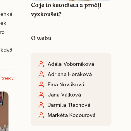
Co je to ketodieta a proč ji
 lehká
vyzkoušet?
pak
ro
O webu
a když
Adéla Voborníková
Adriana Horáková
 trendy
Ema Nováková
Jana Válková
Jarmila Tlachová
Markéta Kocourová