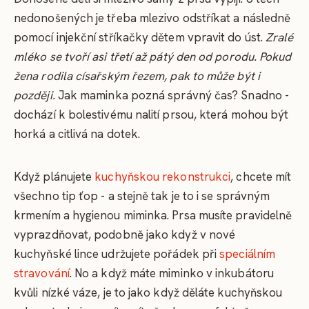
nedonošených je třeba mlezivo odstříkat a následně
pomocí injekční stříkačky dětem vpravit do úst.
Zralé
mléko se tvoří asi třetí až pátý den od porodu. Pokud
žena rodila císařským řezem, pak to může být i
později.
Jak maminka pozná správný čas? Snadno -
dochází k bolestivému nalití prsou, která mohou být
horká a citlivá na dotek.
Když plánujete
kuchyňskou rekonstrukci
, chcete mít
všechno tip ťop - a stejně tak je to i se správným
krmením a hygienou miminka. Prsa musíte pravidelně
vyprazdňovat, podobně jako když v nové
kuchyňské lince udržujete pořádek při
speciálním
stravování
. No a když máte miminko v inkubátoru
kvůli nízké váze, je to jako když děláte kuchyňskou