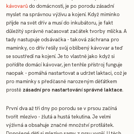
kávovarů
do domácnosti, je po porodu zásadní
myslet na správnou výživu a kojení. Když miminko
přijde na svět dřív a musí do inkubátoru, je fakt
důležitý správně načasovat začátek tvorby mlíčka. A
tady nastupuje odsávačka - taková záchrana pro
maminky, co dřív řešily svůj oblíbený kávovar a teď
se soustředí na kojení. Je to vlastně jako když si
pořídíte domácí kávovar, jen tenhle přístroj funguje
naopak - pomáhá nastartovat a udržet laktaci, což je
pro maminky s předčasně narozeným děťátkem
prostě
zásadní pro nastartování správné laktace
.
První dva až tři dny po porodu se v prsou začíná
tvořit mlezivo - žlutá a hustá tekutina. Je velmi
výživná a obsahuje značné množství protilátek.
Donošené děti si mlezivo samy z prsu vypijí. U těch