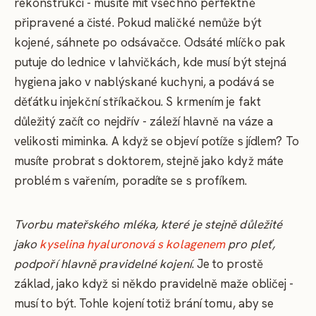
rekonstrukci - musíte mít všechno perfektně
připravené a čisté. Pokud maličké nemůže být
kojené, sáhnete po odsávačce. Odsáté mlíčko pak
putuje do lednice v lahvičkách, kde musí být stejná
hygiena jako v nablýskané kuchyni, a podává se
děťátku injekční stříkačkou. S krmením je fakt
důležitý začít co nejdřív - záleží hlavně na váze a
velikosti miminka. A když se objeví potíže s jídlem? To
musíte probrat s doktorem, stejně jako když máte
problém s vařením, poradíte se s profíkem.
Tvorbu mateřského mléka, které je stejně důležité
jako
kyselina hyaluronová s kolagenem
pro pleť,
podpoří hlavně pravidelné kojení
. Je to prostě
základ, jako když si někdo pravidelně maže obličej -
musí to být. Tohle kojení totiž brání tomu, aby se