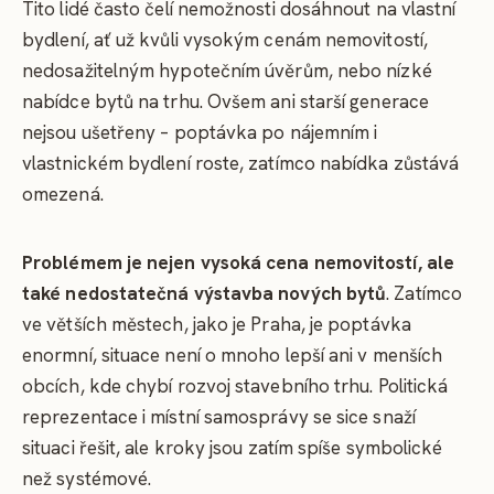
Tito lidé často čelí nemožnosti dosáhnout na vlastní
bydlení, ať už kvůli vysokým cenám nemovitostí,
nedosažitelným hypotečním úvěrům, nebo nízké
nabídce bytů na trhu. Ovšem ani starší generace
nejsou ušetřeny – poptávka po nájemním i
vlastnickém bydlení roste, zatímco nabídka zůstává
omezená.
Problémem je nejen vysoká cena nemovitostí, ale
také nedostatečná výstavba nových bytů
. Zatímco
ve větších městech, jako je Praha, je poptávka
enormní, situace není o mnoho lepší ani v menších
obcích, kde chybí rozvoj stavebního trhu. Politická
reprezentace i místní samosprávy se sice snaží
situaci řešit, ale kroky jsou zatím spíše symbolické
než systémové.