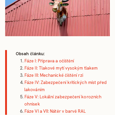
Obsah článku:
Fáze I: Příprava a očištění
Fáze II: Tlakové mytí vysokým tlakem
Fáze III: Mechanické čištění rzi
Fáze IV: Zabezpečení kritických míst před
lakováním
Fáze V: Lokální zabezpečení korozních
ohnisek
Fáze VI a VII: Nátěr v barvě RAL