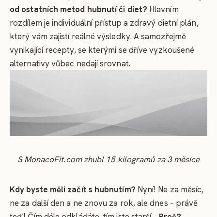
od ostatních metod hubnutí či diet?
Hlavním
rozdílem je individuální přístup a zdravý dietní plán,
který vám zajistí reálné výsledky. A samozřejmě
vynikající recepty, se kterými se dříve vyzkoušené
alternativy vůbec nedají srovnat.
S MonacoFit.com zhubl 15 kilogramů za 3 měsíce
Kdy byste měli začít s hubnutím?
Nyní! Ne za měsíc,
ne za další den a ne znovu za rok, ale dnes – právě
teď! Čím déle odkládáte, tím jste starší…
Proč?