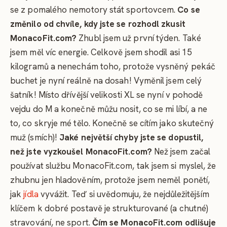
se z pomalého nemotory stát sportovcem.
Co se
změnilo od chvíle, kdy jste se rozhodl zkusit
MonacoFit.com?
Zhubl jsem už první týden. Také
jsem měl víc energie. Celkově jsem shodil asi 15
kilogramů a nenechám toho, protože vysněný pekáč
buchet je nyní reálně na dosah! Vyměnil jsem celý
šatník! Místo dřívější velikosti XL se nyní v pohodě
vejdu do M a konečně můžu nosit, co se mi líbí, a ne
to, co skryje mé tělo. Konečně se cítím jako skutečný
muž (smích)!
Jaké největší chyby jste se dopustil,
než jste vyzkoušel MonacoFit.com?
Než jsem začal
používat službu MonacoFit.com, tak jsem si myslel, že
zhubnu jen hladověním, protože jsem neměl ponětí,
jak
jídla
vyvážit. Teď si uvědomuju, že nejdůležitějším
klíčem k dobré postavě je strukturované (a chutné)
stravování, ne sport.
Čím se MonacoFit.com odlišuje