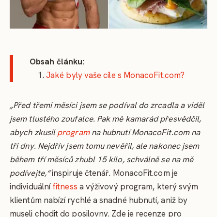
Obsah článku:
Jaké byly vaše cíle s MonacoFit.com?
„Před třemi měsíci jsem se podíval do zrcadla a viděl
jsem tlustého zoufalce. Pak mě kamarád přesvědčil,
abych zkusil
program
na hubnutí MonacoFit.com na
tři dny. Nejdřív jsem tomu nevěřil, ale nakonec jsem
během tří měsíců zhubl 15 kilo, schválně se na mě
podívejte,“
inspiruje čtenář. MonacoFit.com je
individuální
fitness
a výživový program, který svým
klientům nabízí rychlé a snadné hubnutí, aniž by
museli chodit do posilovny. Zde je recenze pro