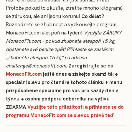
Protože pokud to zkusíte, ztratíte mnoho kilogramů
se zárukou, ale ani jednu korunu!
Co dělat?
Rozhodněte se zhubnout a vyzkoušejte program
MonacoFit.com alespoň na týden!
Využijte ZÁRUKY
MonacoFit.com – pokud zhubnete alespoň 15 kg,
dostanete své peníze zpět! Přihlaste se zasláním
„zhubněte alespoň 15 kg“ na adresu
challenge@monacofit.com.
Zaregistrujte se na
MonacoFit.com
ještě dnes a získejte okamžitě:
+
speciální slevu pro čtenáře tohoto článku
+ menu
přizpůsobené speciálně pro vás pro každý den v
týdnu
+ osobní podporu odborníka na výživu
ZDARMA
Využijte této příležitosti a přihlaste se do
programu MonacoFit.com se slevou právě teď.