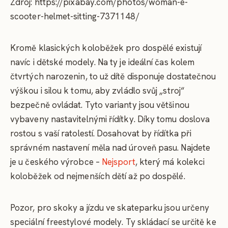
Zdroj: https://pixabay.com/photos/woman-e-
scooter-helmet-sitting-7371148/
Kromě klasických koloběžek pro dospělé existují
navíc i dětské modely. Na ty je ideální čas kolem
čtvrtých narozenin, to už dítě disponuje dostatečnou
výškou i silou k tomu, aby zvládlo svůj „stroj“
bezpečně ovládat. Tyto varianty jsou většinou
vybaveny nastavitelnými řídítky. Díky tomu doslova
rostou s vaší ratolestí. Dosahovat by řídítka při
správném nastavení měla nad úroveň pasu. Najdete
je u českého výrobce –
Nejsport
, který má kolekci
koloběžek od nejmenších dětí až po dospělé.
Pozor, pro skoky a jízdu ve skateparku jsou určeny
speciální freestylové modely. Ty skládací se určitě ke