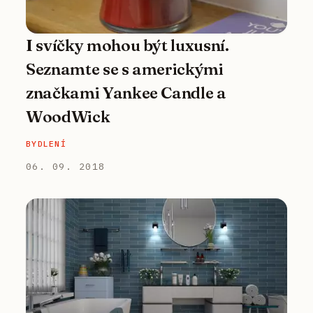
I svíčky mohou být luxusní.
Seznamte se s americkými
značkami Yankee Candle a
WoodWick
BYDLENÍ
06. 09. 2018