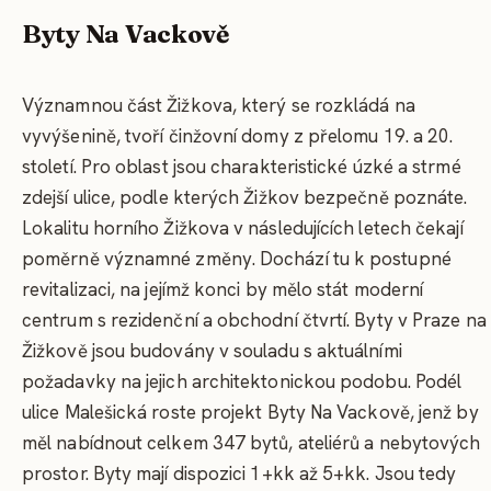
Byty Na Vackově
Významnou část Žižkova, který se rozkládá na
vyvýšenině, tvoří činžovní domy z přelomu 19. a 20.
století. Pro oblast jsou charakteristické úzké a strmé
zdejší ulice, podle kterých Žižkov bezpečně poznáte.
Lokalitu horního Žižkova v následujících letech čekají
poměrně významné změny. Dochází tu k postupné
revitalizaci, na jejímž konci by mělo stát moderní
centrum s rezidenční a obchodní čtvrtí. Byty v Praze na
Žižkově jsou budovány v souladu s aktuálními
požadavky na jejich architektonickou podobu. Podél
ulice Malešická roste projekt Byty Na Vackově, jenž by
měl nabídnout celkem 347 bytů, ateliérů a nebytových
prostor. Byty mají dispozici 1+kk až 5+kk. Jsou tedy