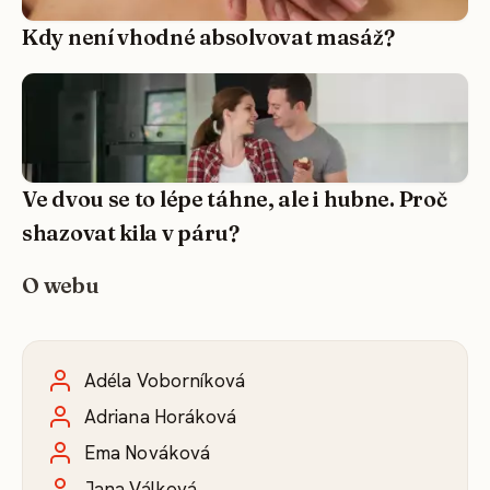
Kdy není vhodné absolvovat masáž?
Ve dvou se to lépe táhne, ale i hubne. Proč
shazovat kila v páru?
O webu
Adéla Voborníková
Adriana Horáková
Ema Nováková
Jana Válková