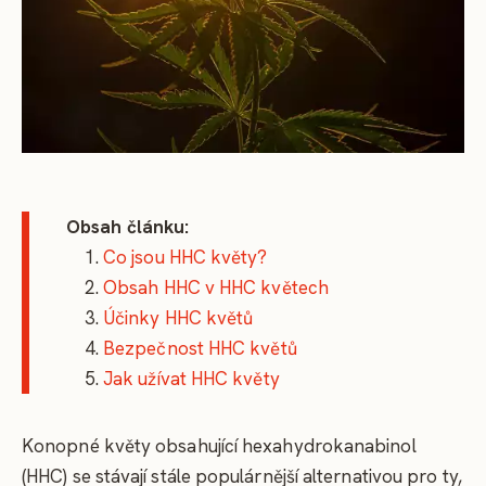
Obsah článku:
Co jsou HHC květy?
Obsah HHC v HHC květech
Účinky HHC květů
Bezpečnost HHC květů
Jak užívat HHC květy
Konopné květy obsahující hexahydrokanabinol
(HHC) se stávají stále populárnější alternativou pro ty,