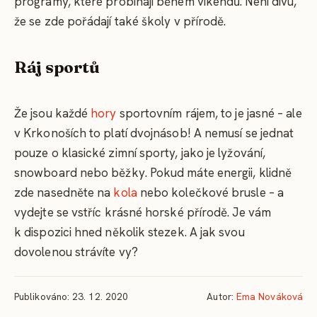
programy, které probíhají během víkendů. Není divu,
že se zde pořádají také školy v přírodě.
Ráj sportů
Že jsou každé
hory
sportovním rájem, to je jasné – ale
v Krkonoších to platí dvojnásob! A nemusí se jednat
pouze o klasické zimní sporty, jako je lyžování,
snowboard nebo běžky. Pokud máte energii, klidně
zde nasedněte na
kola
nebo kolečkové brusle – a
vydejte se vstříc krásné horské přírodě. Je vám
k dispozici hned několik stezek. A jak svou
dovolenou strávíte vy?
Publikováno: 23. 12. 2020
Autor:
Ema Nováková