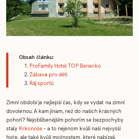
Obsah článku:
ProFamily Hotel TOP Benecko
Zábava pro děti
Ráj sportů
Zimní období je nejlepší čas, kdy se vydat na zimní
dovolenou. A kam jinam, než do našich krásných
pohoří? Nejoblíbenějším pohořím se bezpochyby
staly
Krkonoše
– a to nejenom kvůli naší nejvyšší
hoře, ale také kvůli možnostem, které nabízejí.