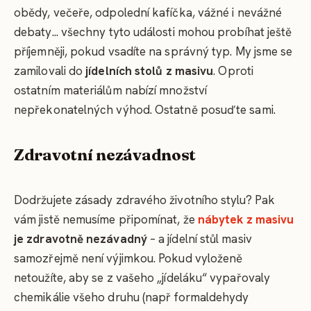
obědy, večeře, odpolední kafíčka, vážné i nevážné
debaty... všechny tyto události mohou probíhat ještě
příjemněji, pokud vsadíte na správný typ. My jsme se
zamilovali do
jídelních stolů z masivu
. Oproti
ostatním materiálům nabízí množství
nepřekonatelných výhod. Ostatně posuďte sami.
Zdravotní nezávadnost
Dodržujete zásady zdravého životního stylu? Pak
vám jistě nemusíme připomínat, že
nábytek z masivu
je zdravotně nezávadný
– a jídelní stůl masiv
samozřejmě není výjimkou. Pokud vyloženě
netoužíte, aby se z vašeho „jídeláku“ vypařovaly
chemikálie všeho druhu (např formaldehydy