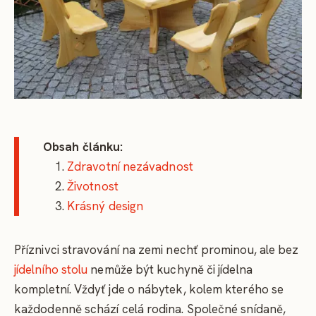
Obsah článku:
Zdravotní nezávadnost
Životnost
Krásný design
Příznivci stravování na zemi nechť prominou, ale bez
jídelního stolu
nemůže být kuchyně či jídelna
kompletní. Vždyť jde o nábytek, kolem kterého se
každodenně schází celá rodina. Společné snídaně,