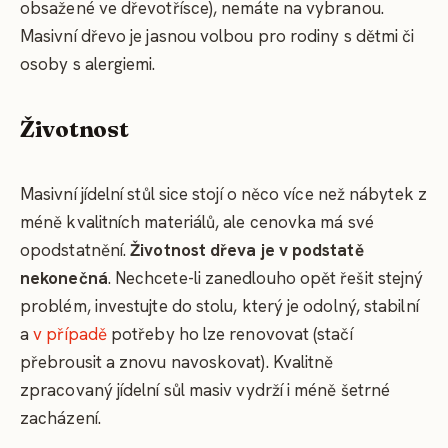
obsažené ve dřevotřísce), nemáte na vybranou.
Masivní dřevo je jasnou volbou pro rodiny s dětmi či
osoby s alergiemi.
Životnost
Masivní jídelní stůl sice stojí o něco více než nábytek z
méně kvalitních materiálů, ale cenovka má své
opodstatnění.
Životnost dřeva je v podstatě
nekonečná
. Nechcete-li zanedlouho opět řešit stejný
problém, investujte do stolu, který je odolný, stabilní
a
v případě
potřeby ho lze renovovat (stačí
přebrousit a znovu navoskovat). Kvalitně
zpracovaný jídelní sůl masiv vydrží i méně šetrné
zacházení.