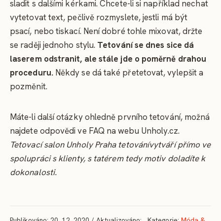
sladit s dalšími kérkami. Chcete-li si například nechat
vytetovat text, pečlivě rozmyslete, jestli má být
psací, nebo tiskací. Není dobré tohle mixovat, držte
se raději jednoho stylu.
Tetování se dnes sice dá
laserem odstranit, ale stále jde o poměrně drahou
proceduru.
Někdy se dá také přetetovat, vylepšit a
pozměnit.
Máte-li další otázky ohledně prvního tetování, možná
najdete odpovědi ve FAQ na webu Unholy.cz.
Tetovací salon Unholy Praha tetovánívytváří přímo ve
spolupráci s klienty, s tatérem tedy motiv doladíte k
dokonalosti.
Publikováno: 20. 12. 2020 / Aktualizováno:
Kategorie:
Móda &