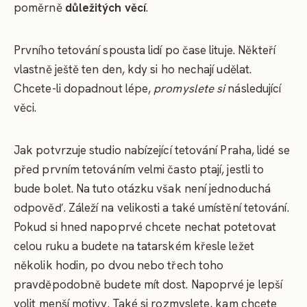
poměrně
důležitých věcí
.
Prvního tetování spousta lidí po čase lituje. Někteří
vlastně ještě ten den, kdy si ho nechají udělat.
Chcete-li dopadnout lépe,
promyslete si
následující
věci.
Jak potvrzuje studio nabízející tetování Praha, lidé se
před prvním tetováním velmi často ptají, jestli to
bude bolet. Na tuto otázku však není jednoduchá
odpověď. Záleží na velikosti a také umístění tetování.
Pokud si hned napoprvé chcete nechat potetovat
celou ruku a budete na tatarském křesle ležet
několik hodin, po dvou nebo třech toho
pravděpodobně budete mít dost. Napoprvé je lepší
volit menší motivy. Také si rozmyslete, kam chcete