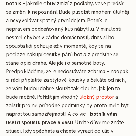
botník
– jakmile obuv zmizí z podlahy, vaše předsíň
se změní k nepoznání. Bude působit mnohem útulněji
a nevyvolávat špatný první dojem. Botník je
neprávem podceňovaný kus nábytku. V minulosti
nesměl chybět v žádné domácnosti, dnes si ho
spousta lidí pořizuje až v momentě, kdy se na
podlaze nakupí desítky párů bot a z předsíně se
stane opičí dráha. Ale jde i o samotné boty.
Předpokládáme, že je nedostáváte zdarma – naopak
si rádi připlatíte za stylové kousky a čekáte od nich,
že vám budou dobře sloužit tak dlouho, jak jen to
bude možné. Pořídit jim vhodný
úložný prostor
a
zajistit pro ně příhodné podmínky by proto mělo být
naprostou samozřejmostí. A co víc -
botník vám
ušetří spoustu práce a času
. Určitě důvěrně znáte
situaci, kdy spěcháte a chcete vyrazit do ulic v