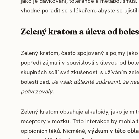
jako je dávkování, tolerance a metabolismus.
vhodné poradit se s lékařem, abyste se ujistil
Zelený kratom a úleva od boles
Zelený kratom, často spojovaný s pojmy jako 
popředí zájmu i v souvislosti s úlevou od bole
skupinách sdílí své zkušenosti s užíváním zel
bolestí zad.
Je však důležité zdůraznit, že ne
potvrzovaly.
Zelený kratom obsahuje alkaloidy, jako je mitr
receptory v mozku. Tato interakce by mohla t
opioidních léků. Nicméně,
výzkum v této oblas