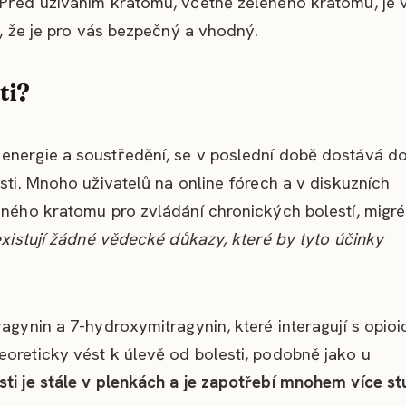
 Před užíváním kratomu, včetně zeleného kratomu, je 
i, že je pro vás bezpečný a vhodný.
ti?
energie a soustředění, se v poslední době dostává d
sti. Mnoho uživatelů na online fórech a v diskuzních
eného kratomu pro zvládání chronických bolestí, migré
existují žádné vědecké důkazy, které by tyto účinky
agynin a 7-hydroxymitragynin, které interagují s opioi
eoreticky vést k úlevě od bolesti, podobně jako u
ti je stále v plenkách a je zapotřebí mnohem více stu