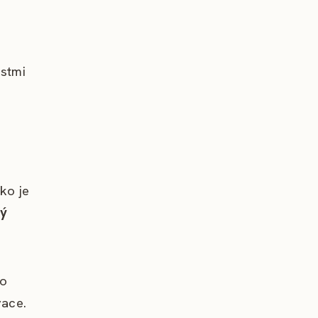
estmi
ko je
ný
ho
vace.