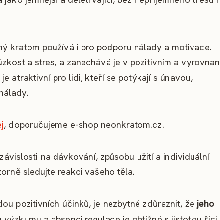
ný kratom používá i pro podporu nálady a motivace.
úzkost a stres, a zanechává je v pozitivním a vyrovna
 atraktivní pro lidi, kteří se potýkají s únavou,
nálady.
j
, doporučujeme e-shop neonkratom.cz.
 závislosti na dávkování, způsobu užití a individuální
zorně sledujte reakci vašeho těla.
ou pozitivních účinků, je nezbytné zdůraznit, že
jeho
ýzkumu a absenci regulace je obtížné s jistotou říci,