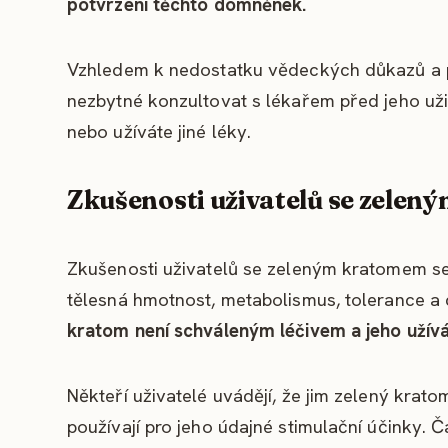
potvrzení těchto domněnek.
Vzhledem k nedostatku vědeckých důkazů a p
nezbytné konzultovat s lékařem před jeho užit
nebo užíváte jiné léky.
Zkušenosti uživatelů se zele
Zkušenosti uživatelů se zeleným kratomem se z
tělesná hmotnost, metabolismus, tolerance a 
kratom není schváleným léčivem a jeho užívání
Někteří uživatelé uvádějí, že jim zelený krat
používají pro jeho údajné stimulační účinky. 