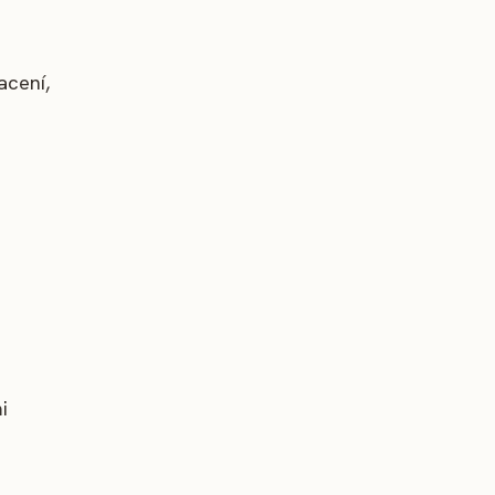
acení,
i