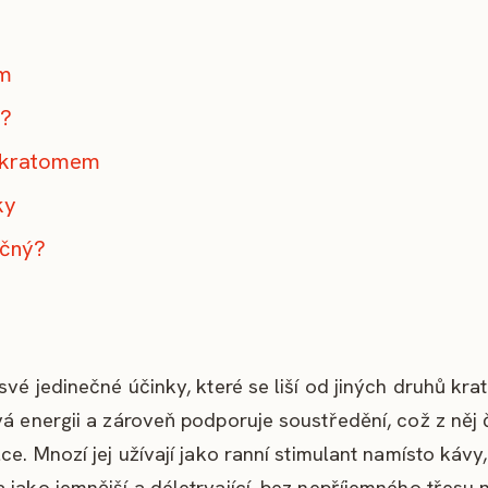
em
i?
m kratomem
ky
ečný?
své jedinečné účinky, které se liší od jiných druhů kra
á energii a zároveň podporuje soustředění, což z něj č
ce. Mnozí jej užívají jako ranní stimulant namísto kávy,
 jako jemnější a déletrvající, bez nepříjemného třesu