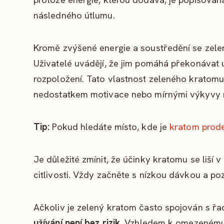
následného útlumu.
Kromě zvýšené energie a soustředění se zele
Uživatelé uvádějí, že jim pomáhá překonávat 
rozpoložení. Tato vlastnost zeleného kratomu je
nedostatkem motivace nebo mírnými výkyvy 
Tip:
Pokud hledáte místo, kde je
kratom prode
Je důležité zmínit, že účinky kratomu se liší v
citlivosti. Vždy začněte s nízkou dávkou a po
Ačkoliv je zelený kratom často spojován s řad
užívání není bez rizik
. Vzhledem k omezenému v