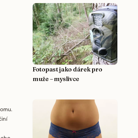
Fotopast jako dárek pro
muže – myslivce
tomu.
iní
 nebo