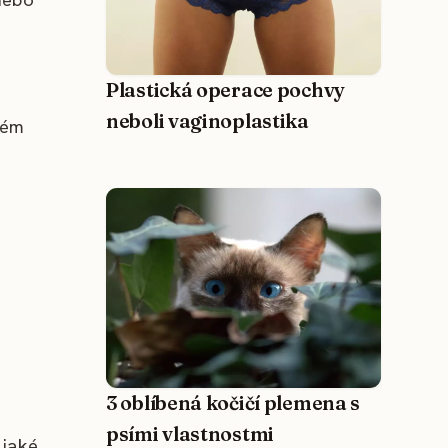
Plastická operace pochvy
neboli vaginoplastika
ném
3 oblíbená kočičí plemena s
psími vlastnostmi
 jaké