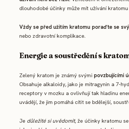
dlouhodobé účinky může mít užívání kratomu n
Vždy se před užitím kratomu poraďte se sv
nebo zdravotní komplikace.
Energie a soustředění s krat
Zelený kratom je známý svými
povzbujícími ú
Obsahuje alkaloidy, jako je mitragynin a 7-hyd
receptory v mozku a ovlivňují tak hladinu ene
uvádějí, že jim pomáhá cítit se bdělejší, soust
Je
důležité si uvědomit
, že účinky kratomu se