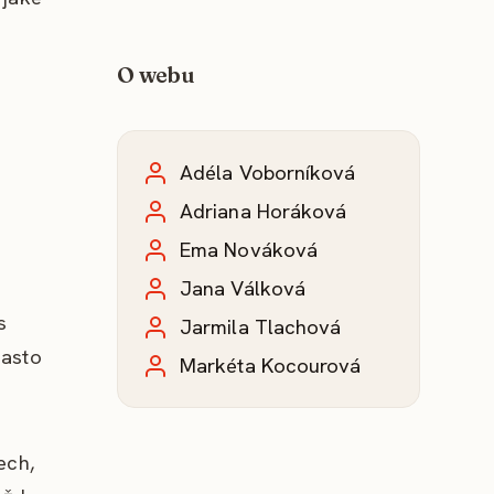
O webu
Adéla Voborníková
Adriana Horáková
Ema Nováková
Jana Válková
s
Jarmila Tlachová
často
Markéta Kocourová
ech,