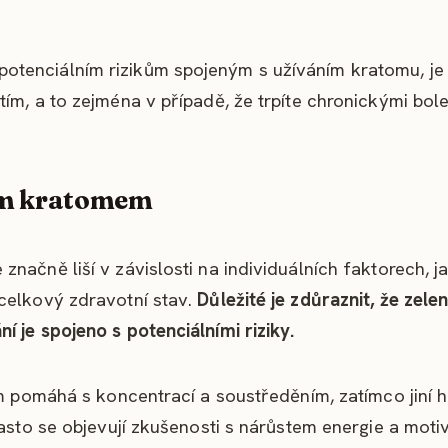
otenciálním rizikům spojeným s užíváním kratomu, je
ím, a to zejména v případě, že trpíte chronickými bol
ným kratomem
načně liší v závislosti na individuálních faktorech, ja
celkový zdravotní stav.
Důležité je zdůraznit, že zele
 je spojeno s potenciálními riziky.
om pomáhá s koncentrací a soustředěním, zatímco jiní 
Často se objevují zkušenosti s nárůstem energie a moti