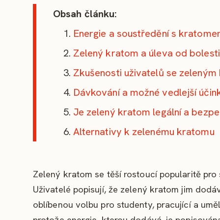
Obsah článku:
Energie a soustředění s kratom
Zelený kratom a úleva od bolest
Zkušenosti uživatelů se zelený
Dávkování a možné vedlejší účin
Je zelený kratom legální a bezp
Alternativy k zelenému kratomu
Zelený kratom se těší rostoucí popularitě pro 
Uživatelé popisují, že zelený kratom jim dodáv
oblíbenou volbu pro studenty, pracující a uměl
protože energie, kterou dodává, je popisována