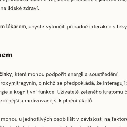
a lidské zdraví.
ým lékařem
, abyste vyloučili případné interakce s léky
omem
činky
, které mohou podpořit energii a soustředění.
roxymitragynin, o nichž se předpokládá, že interagují 
rgie a kognitivní funkce. Uživatelé zeleného kratomu 
ředěnější a motivovanější k plnění úkolů.
 mohou u jednotlivých osob lišit v závislosti na faktor