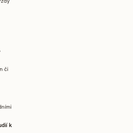
vždy
o
n či
dními
dií k