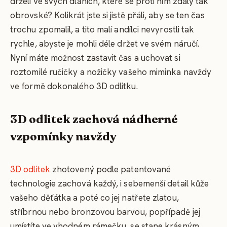
drželi ve svých dlaních, které se proti nim zdály tak
obrovské? Kolikrát jste si jistě přáli, aby se ten čas
trochu zpomalil, a tito malí andílci nevyrostli tak
rychle, abyste je mohli déle držet ve svém náručí.
Nyní máte možnost zastavit čas a uchovat si
roztomilé ručičky a nožičky vašeho miminka navždy
ve formě dokonalého 3D odlitku.
3D odlitek zachová nádherné
vzpomínky navždy
3D odlitek
zhotovený podle patentované
technologie zachová každý, i sebemenší detail kůže
vašeho děťátka a poté co jej natřete zlatou,
stříbrnou nebo bronzovou barvou, popřípadě jej
umístíte ve vhodném rámečku, se stane krásným