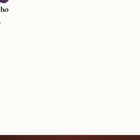
ého
n