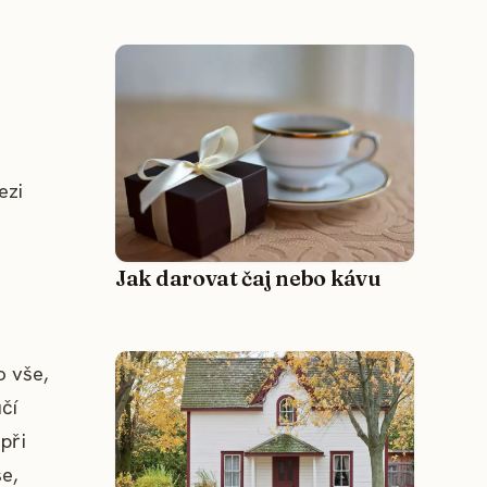
ezi
Jak darovat čaj nebo kávu
o vše,
čí
při
e,