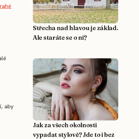
drahé
Střecha nad hlavou je základ.
Ale staráte se o ni?
alé
í, aby
Jak za všech okolnosti
vypadat stylově? Jde to i bez