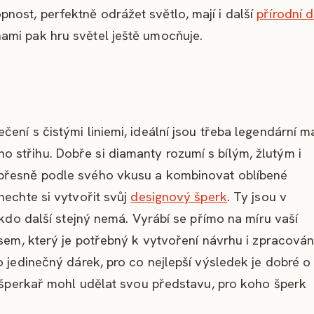
ost, perfektně odrážet světlo, mají i další
přírodní 
ami pak hru světel ještě umocňuje.
ení s čistými liniemi, ideální jsou třeba legendární m
střihu. Dobře si diamanty rozumí s bílým, žlutým i
 přesně podle svého vkusu a kombinovat oblíbené
nechte si vytvořit svůj
designový šperk
. Ty jsou v
ikdo další stejný nemá. Vyrábí se přímo na míru vaší
asem, který je potřebný k vytvoření návrhu i zpracován
o jedinečný dárek, pro co nejlepší výsledek je dobré o
i šperkař mohl udělat svou představu, pro koho šperk