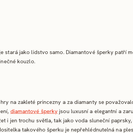
je stará jako lidstvo samo. Diamantové šperky patří m
dinečné kouzlo.
 hry na zakleté princezny a za diamanty se považoval
ení,
diamantové šperky
jsou luxusní a elegantní a zaru
 i jen trochu světla, tak jako voda sluneční paprsky, 
Nositelka takového šperku je nepřehlédnutelná na ples