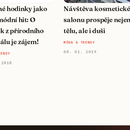
é hodinky jako
Návštěva kosmetick
módní hit: O
salonu prospěje neje
k z přírodního
tělu, ale i duši
álu je zájem!
MÓDA & TRENDY
08. 01. 2019
RENDY
 2018