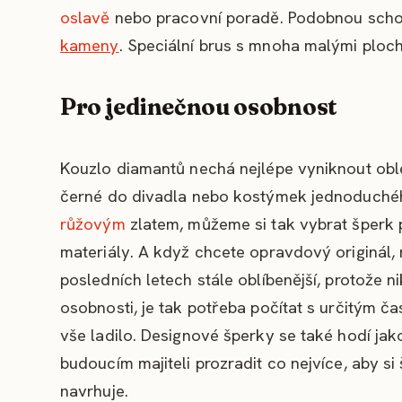
oslavě
nebo pracovní poradě. Podobnou schopn
kameny
. Speciální brus s mnoha malými ploch
Pro jedinečnou osobnost
Kouzlo diamantů nechá nejlépe vyniknout obleč
černé do divadla nebo kostýmek jednoduchého 
růžovým
zlatem, můžeme si tak vybrat šperk
materiály. A když chcete opravdový originál, 
posledních letech stále oblíbenější, protože n
osobnosti, je tak potřeba počítat s určitým č
vše ladilo. Designové šperky se také hodí jak
budoucím majiteli prozradit co nejvíce, aby s
navrhuje.