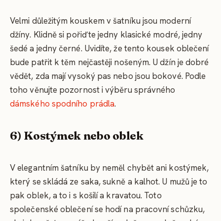
Velmi důležitým kouskem v šatníku jsou moderní
džíny. Klidně si pořiďte jedny klasické modré, jedny
šedé a jedny černé. Uvidíte, že tento kousek oblečení
bude patřit k těm nejčastěji nošeným. U džín je dobré
vědět, zda mají vysoký pas nebo jsou bokové. Podle
toho věnujte pozornost i výběru správného
dámského spodního prádla
.
6) Kostýmek nebo oblek
V elegantním šatníku by neměl chybět ani kostýmek,
který se skládá ze saka, sukně a kalhot. U mužů je to
pak oblek, a to i s košilí a kravatou. Toto
společenské oblečení se hodí na pracovní schůzku,