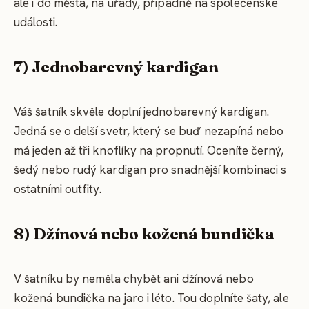
ale i do města, na úřady, případně na společenské
události.
7) Jednobarevný kardigan
Váš šatník skvěle doplní jednobarevný kardigan.
Jedná se o delší svetr, který se buď nezapíná nebo
má jeden až tři knoflíky na propnutí. Oceníte černý,
šedý nebo rudý kardigan pro snadnější kombinaci s
ostatními outfity.
8) Džínová nebo kožená bundička
V šatníku by neměla chybět ani džínová nebo
kožená bundička na jaro i léto. Tou doplníte šaty, ale