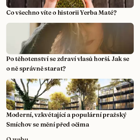
Co všechno víte o historii Yerba Maté?
Po těhotenství se zdraví vlasů horší. Jak se
o ně správně starat?
Moderní, vzkvétající a populární pražský
Smíchov se mění před očima
O webu