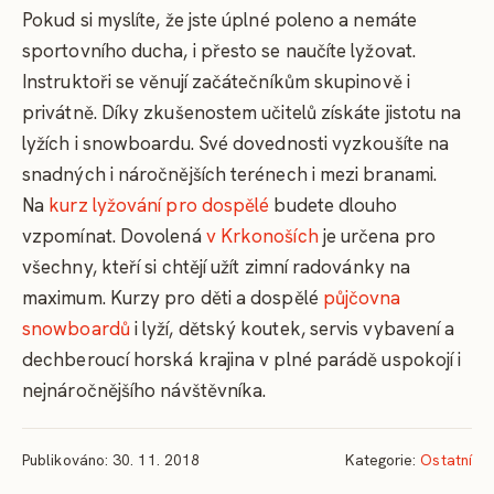
Pokud si myslíte, že jste úplné poleno a nemáte
sportovního ducha, i přesto se naučíte lyžovat.
Instruktoři se věnují začátečníkům skupinově i
privátně. Díky zkušenostem učitelů získáte jistotu na
lyžích i snowboardu. Své dovednosti vyzkoušíte na
snadných i náročnějších terénech i mezi branami.
Na
kurz lyžování pro dospělé
budete dlouho
vzpomínat. Dovolená
v Krkonoších
je určena pro
všechny, kteří si chtějí užít zimní radovánky na
maximum. Kurzy pro děti a dospělé
půjčovna
snowboardů
i lyží, dětský koutek, servis vybavení a
dechberoucí horská krajina v plné parádě uspokojí i
nejnáročnějšího návštěvníka.
Publikováno: 30. 11. 2018
Kategorie:
Ostatní