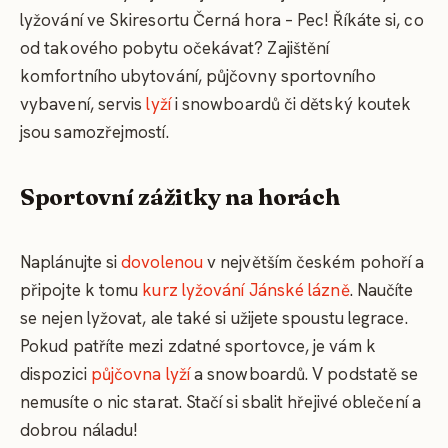
lyžování ve Skiresortu Černá hora – Pec! Říkáte si, co
od takového pobytu očekávat? Zajištění
komfortního ubytování, půjčovny sportovního
vybavení, servis
lyží
i snowboardů či dětský koutek
jsou samozřejmostí.
Sportovní zážitky na horách
Naplánujte si
dovolenou
v největším českém pohoří a
připojte k tomu
kurz lyžování Jánské lázně
. Naučíte
se nejen lyžovat, ale také si užijete spoustu legrace.
Pokud patříte mezi zdatné sportovce, je vám k
dispozici
půjčovna lyží
a snowboardů. V podstatě se
nemusíte o nic starat. Stačí si sbalit hřejivé oblečení a
dobrou náladu!