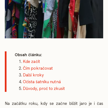
Obsah článku:
Kde začít
Čím pokračovat
Další kroky
Očista šatníku nutná
Důvody, proč to zkusit
Na začátku roku, kdy se začne blížit jaro je i čas