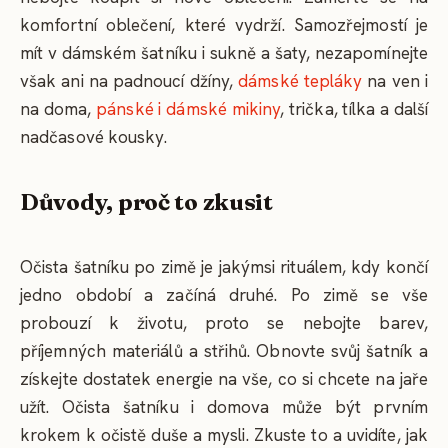
komfortní oblečení, které vydrží. Samozřejmostí je
mít v dámském šatníku i sukně a šaty, nezapomínejte
však ani na padnoucí džíny,
dámské tepláky
na ven i
na doma,
pánské i dámské mikiny
, trička, tílka a další
nadčasové kousky.
Důvody, proč to zkusit
Očista šatníku po zimě je jakýmsi rituálem, kdy končí
jedno období a začíná druhé. Po zimě se vše
probouzí k životu, proto se nebojte barev,
příjemných materiálů a střihů. Obnovte svůj šatník a
získejte dostatek energie na vše, co si chcete na jaře
užít. Očista šatníku i domova může být prvním
krokem k očistě duše a mysli. Zkuste to a uvidíte, jak