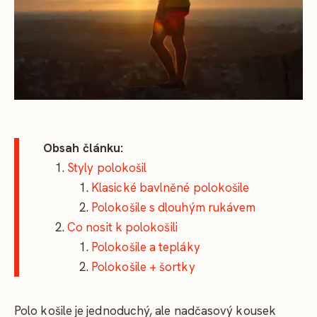
Obsah článku:
Styly polokošil
Klasické bavlněné polokošile
Polokošile s dlouhým rukávem
Co nosit k polokošili
Polokošile a tepláky
Polokošile + šortky
Polo košile je jednoduchý, ale nadčasový kousek