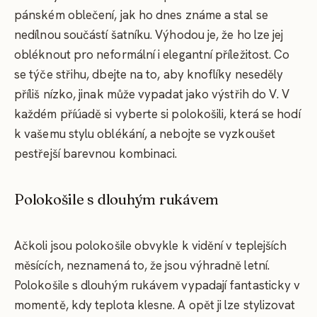
pánském oblečení, jak ho dnes známe a stal se
nedílnou součástí šatníku. Výhodou je, že ho lze jej
obléknout pro neformální i elegantní příležitost. Co
se týče střihu, dbejte na to, aby knoflíky neseděly
příliš nízko, jinak může vypadat jako výstřih do V. V
každém příúadě si vyberte si polokošili, která se hodí
k vašemu stylu oblékání, a nebojte se vyzkoušet
pestřejší barevnou kombinaci.
Polokošile s dlouhým rukávem
Ačkoli jsou polokošile obvykle k vidění v teplejších
měsících, neznamená to, že jsou výhradně letní.
Polokošile s dlouhým rukávem vypadají fantasticky v
momentě, kdy teplota klesne. A opět ji lze stylizovat