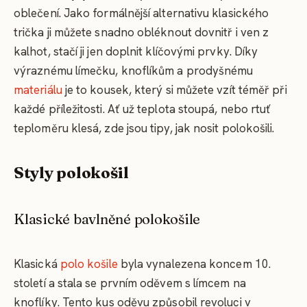
oblečení. Jako formálnější alternativu klasického
trička ji můžete snadno obléknout dovnitř i ven z
kalhot, stačí ji jen doplnit klíčovými prvky. Díky
výraznému límečku, knoflíkům a prodyšnému
materiálu
je to kousek, který si můžete vzít téměř při
každé příležitosti. Ať už teplota stoupá, nebo rtuť
teploměru klesá, zde jsou tipy, jak nosit polokošili.
Styly polokošil
Klasické bavlněné polokošile
Klasická
polo košile
byla vynalezena koncem 10.
století a stala se prvním oděvem s límcem na
knoflíky. Tento kus oděvu způsobil revoluci v