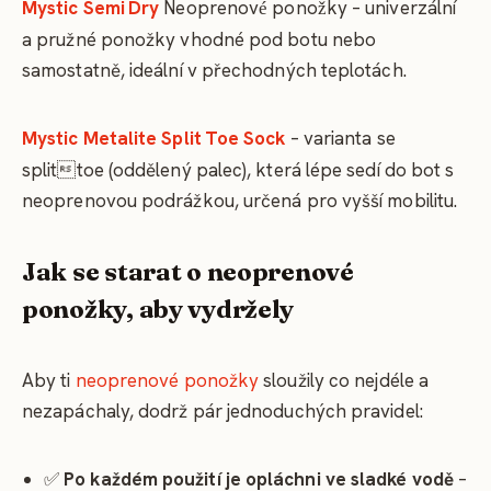
Mystic Semi
Dry
Neoprenov
pono
ky – univerzální
é
ž
a pružné ponožky vhodné pod botu nebo
samostatně, ideální v přechodných teplotách.
Mystic Metalite Split
Toe Sock
– varianta se
splittoe (oddělený palec), která lépe sedí do bot s
neoprenovou podrážkou, určená pro vyšší mobilitu.
Jak se starat o neoprenové
ponožky, aby vydržely
Aby ti
neoprenové ponožky
sloužily co nejdéle a
nezapáchaly, dodrž pár jednoduchých pravidel:
✅
Po každém použití je opláchni ve sladké vodě
–