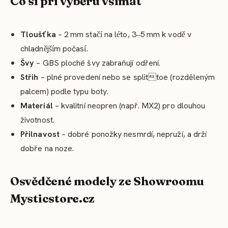
Co si při výběru všímat
Tloušťka
– 2
mm sta
na l
to, 3
5
mm k vod
v
čí
é
–
ě
chladn
j
m poč
as
.
ě
ší
í
Švy
– GBS ploché švy zabraňují odření.
Střih
– plné provedení nebo se splittoe (rozděleným
palcem) podle typu boty.
Materiál
– kvalitní neopren (např. MX2) pro dlouhou
životnost.
Přilnavost
– dobré ponožky nesmrdí, nepruží, a drží
dobře na noze.
Osvědčené modely ze Showroomu
Mysticstore.cz