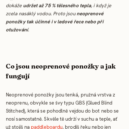
dokáže
udržet až 75 % tělesného tepla
, i když je
zcela nasáklý vodou. Proto jsou
neoprenové
ponožky tak účinné i v ledové řece nebo při
otužování
.
Co jsou neoprenové ponožky a jak
fungují
Neoprenové ponožky jsou tenká, pružná vrstva z
neoprenu, obvykle se švy typu GBS (Glued Blind
Stitched), která se pohodlně vejdou do bot nebo se
nosí samostatně. Skvěle tě udrží v suchu a teple, ať
už stojíš na
paddleboardu
, brodíš řeku nebo jen