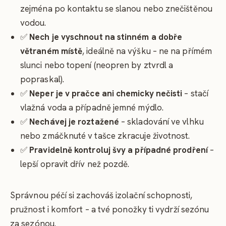
zejména po kontaktu se slanou nebo znečištěnou
vodou.
✅
Nech je vyschnout na stinném a dobře
větraném místě
, ideálně na výšku – ne na přímém
slunci nebo topení (neopren by ztvrdl a
popraskal).
✅
Neper je v pračce ani chemicky nečisti
– stačí
vlažná voda a případně jemné mýdlo.
✅
Nechávej je roztažené
– skladování ve vlhku
nebo zmáčknuté v tašce zkracuje životnost.
✅
Pravidelně kontroluj švy a případné prodření
–
lepší opravit dřív než pozdě.
Správnou péčí si zachováš izolační schopnosti,
pružnost i komfort – a tvé ponožky ti vydrží sezónu
za sezónou.