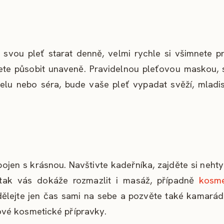
 svou pleť starat denně, velmi rychle si všimnete p
ete působit unaveně. Pravidelnou pleťovou maskou, 
 gelu nebo séra, bude vaše pleť vypadat svěží, mladi
pojen s krásnou. Navštivte kadeřníka, zajděte si neht
 tak vás dokáže rozmazlit i masáž, případně
kosme
dělejte jen čas sami na sebe a pozvěte také kamará
ové kosmetické přípravky.