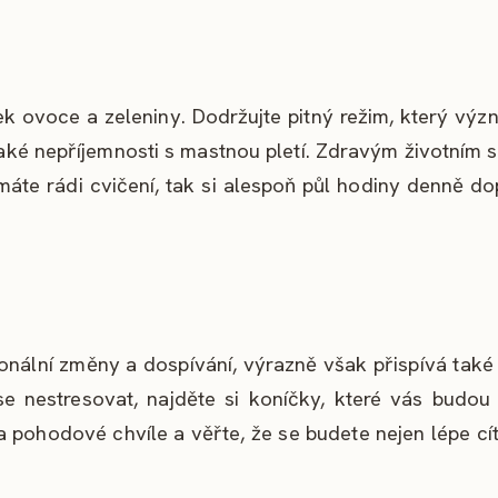
ek ovoce a zeleniny. Dodržujte pitný režim, který vý
 také nepříjemnosti s mastnou pletí. Zdravým životním 
máte rádi cvičení, tak si alespoň půl hodiny denně do
nální změny a dospívání, výrazně však přispívá také 
 nestresovat, najděte si koníčky, které vás budou 
 a pohodové chvíle a věřte, že se budete nejen lépe cíti