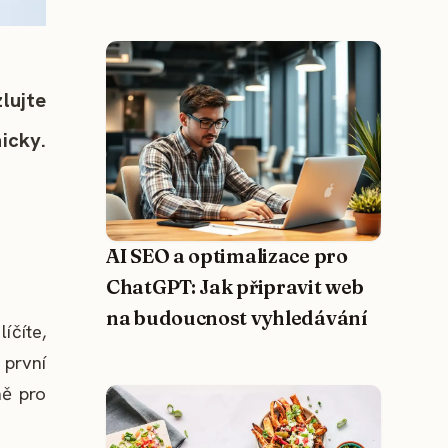
lujte
icky.
AI SEO a optimalizace pro
ChatGPT: Jak připravit web
na budoucnost vyhledávání
íčíte,
 první
ně pro