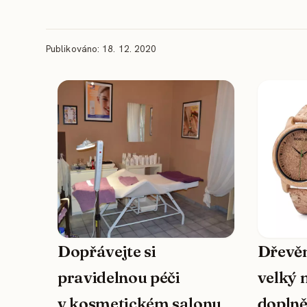
Publikováno: 18. 12. 2020
Dopřávejte si
Dřevěn
pravidelnou péči
velký 
v kosmetickém salonu
doplně