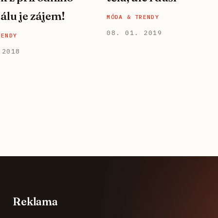
álu je zájem!
MÓDA & TRENDY
08. 01. 2019
RENDY
 2018
Reklama