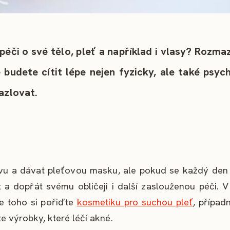
éči o své tělo, pleť a například i vlasy? Rozmaz
 budete cítit lépe nejen fyzicky, ale také psych
azlovat.
u a dávat pleťovou masku, ale pokud se každý den l
t a dopřát svému obličeji i další zaslouženou péči. V
le toho si pořiďte
kosmetiku pro suchou pleť
, případ
 výrobky, které léčí akné.