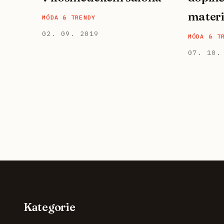
materi
MÓDA & TRENDY
02. 09. 2019
MÓDA & T
07. 10.
Kategorie