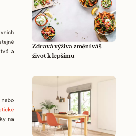
rvních
stejně
Zdravá výživa změní váš
stvá a
život k lepšímu
y nebo
tické
dky na