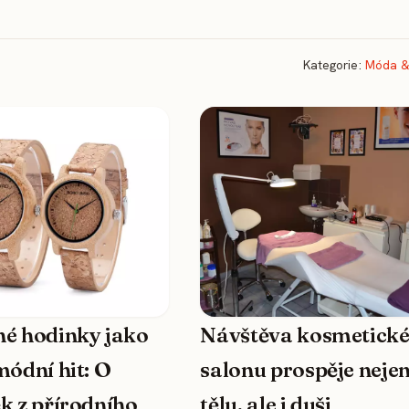
Kategorie:
Móda &
é hodinky jako
Návštěva kosmetick
módní hit: O
salonu prospěje neje
k z přírodního
tělu, ale i duši