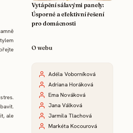
Vytápění sálavými panely:
Úsporné a efektivní řešení
pro domácnosti
znamně
stylem
O webu
přejte
Adéla Voborníková
Adriana Horáková
Ema Nováková
stres.
Jana Válková
bavit.
t, ale
Jarmila Tlachová
Markéta Kocourová