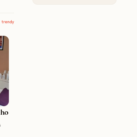
 trendy
ého
n