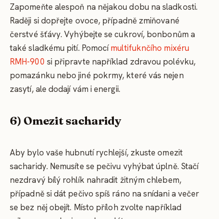
Zapomeňte alespoň na nějakou dobu na sladkosti.
Raději si dopřejte ovoce, případně zmiňované
čerstvé šťávy. Vyhýbejte se cukroví, bonbonům a
také sladkému pití. Pomocí
multifuknčího mixéru
RMH-900
si připravte například zdravou polévku,
pomazánku nebo jiné pokrmy, které vás nejen
zasytí, ale dodají vám i energii.
6) Omezit sacharidy
Aby bylo vaše hubnutí rychlejší, zkuste omezit
sacharidy. Nemusíte se pečivu vyhýbat úplně. Stačí
nezdravý bílý rohlík nahradit žitným chlebem,
případně si dát pečivo spíš ráno na snídani a večer
se bez něj obejít. Místo příloh zvolte například