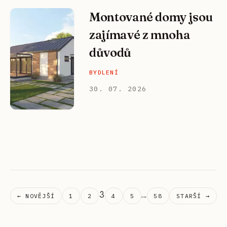
Montované domy jsou
zajímavé z mnoha
důvodů
BYDLENÍ
30. 07. 2026
3
...
← NOVĚJŠÍ
1
2
4
5
58
STARŠÍ →