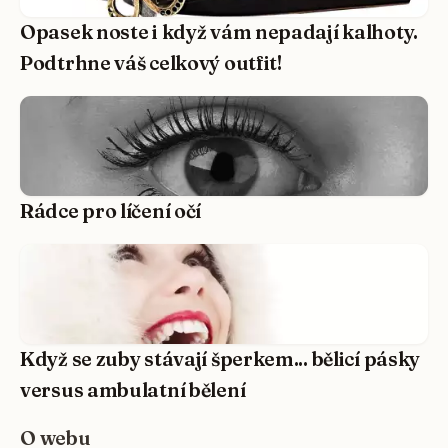
Opasek noste i když vám nepadají kalhoty.
Podtrhne váš celkový outfit!
Rádce pro líčení očí
Když se zuby stávají šperkem... bělicí pásky
versus ambulatní bělení
O webu