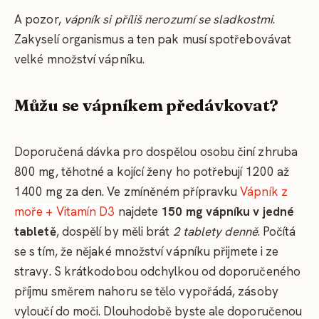
A pozor,
vápník si příliš nerozumí se sladkostmi
.
Zakyselí organismus a ten pak musí spotřebovávat
velké množství vápníku.
Můžu se vápníkem předávkovat?
Doporučená dávka pro dospělou osobu činí zhruba
800 mg, těhotné a kojící ženy ho potřebují 1200 až
1400 mg za den. Ve zmíněném přípravku
Vápník z
moře + Vitamín D3
najdete
150 mg vápníku v jedné
tabletě
, dospělí by měli brát
2 tablety denně
. Počítá
se s tím, že nějaké množství vápníku přijmete i ze
stravy. S krátkodobou odchylkou od doporučeného
příjmu směrem nahoru se tělo vypořádá, zásoby
vyloučí do moči. Dlouhodobě byste ale doporučenou