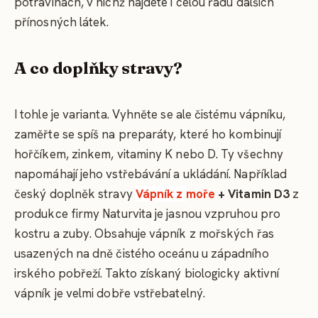
potravinách, v nichž najdete i celou řadu dalších
přínosných látek.
A co doplňky stravy?
I tohle je varianta. Vyhněte se ale čistému vápníku,
zaměřte se spíš na preparáty, které ho kombinují
hořčíkem, zinkem, vitaminy K nebo D. Ty všechny
napomáhají jeho vstřebávání a ukládání. Například
český doplněk stravy
Vápník z
moře
+ Vitamin D3
z
produkce firmy Naturvita je jasnou vzpruhou pro
kostru a zuby. Obsahuje vápník z mořských řas
usazených na dně čistého oceánu u západního
irského pobřeží. Takto získaný biologicky aktivní
vápník je velmi dobře vstřebatelný.