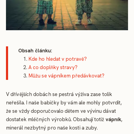
Obsah článku:
Kde ho hledat v potravě?
A co doplňky stravy?
Můžu se vápníkem předávkovat?
V dřívějších dobách se pestrá výživa zase tolik
neřešila. I naše babičky by vám ale mohly potvrdit,
že se vždy doporučovalo dětem ve vývinu dávat
dostatek mléčných výrobků. Obsahují totiž
vápník
,
minerál nezbytný pro naše kosti a zuby.