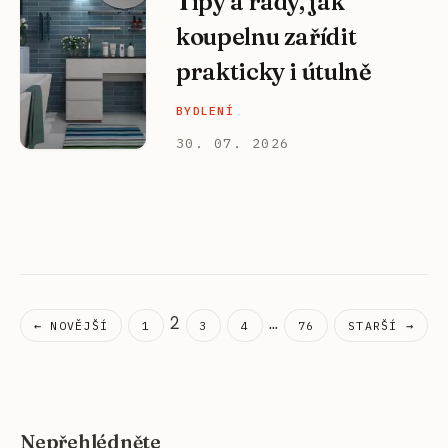
Tipy a rady, jak
koupelnu zařídit
prakticky i útulně
BYDLENÍ
30. 07. 2026
2
...
← NOVĚJŠÍ
1
3
4
76
STARŠÍ →
Nepřehlédněte