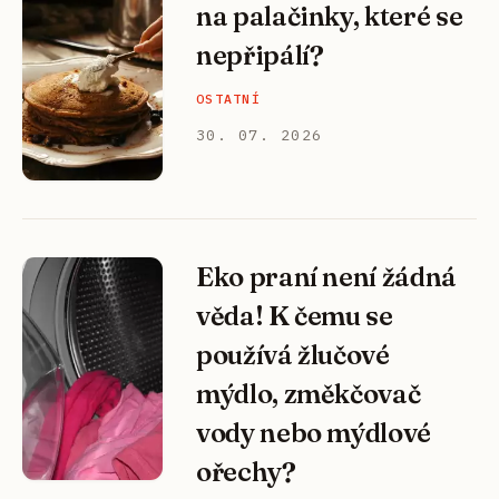
na palačinky, které se
nepřipálí?
OSTATNÍ
30. 07. 2026
Eko praní není žádná
věda! K čemu se
používá žlučové
mýdlo, změkčovač
vody nebo mýdlové
ořechy?