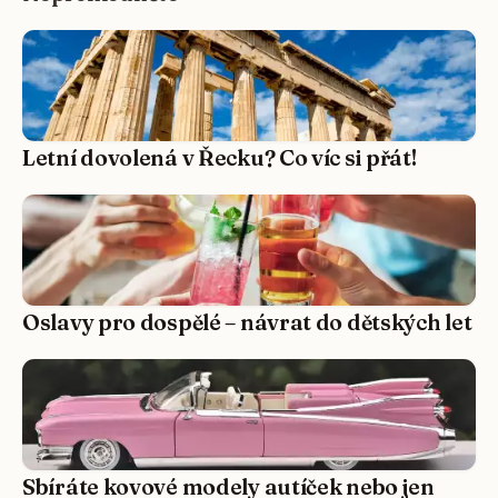
Letní dovolená v Řecku? Co víc si přát!
Oslavy pro dospělé – návrat do dětských let
Sbíráte kovové modely autíček nebo jen