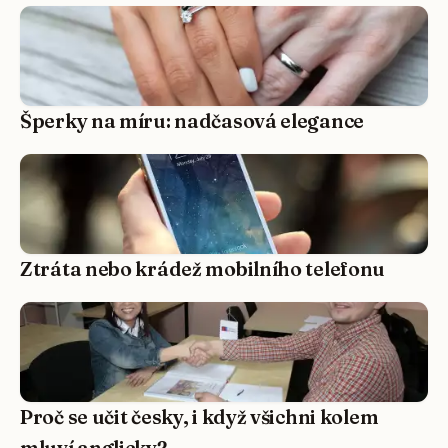
Šperky na míru: nadčasová elegance
Ztráta nebo krádež mobilního telefonu
Proč se učit česky, i když všichni kolem
mluví anglicky?