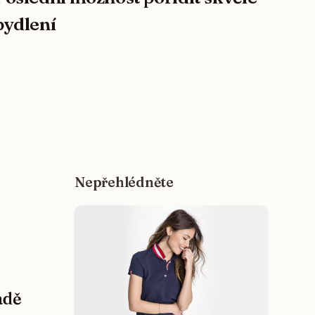
bydlení
Nepřehlédněte
adě