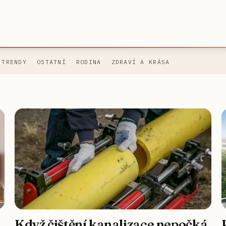
 TRENDY
OSTATNÍ
RODINA
ZDRAVÍ A KRÁSA
Když čištění kanalizace nepočká,